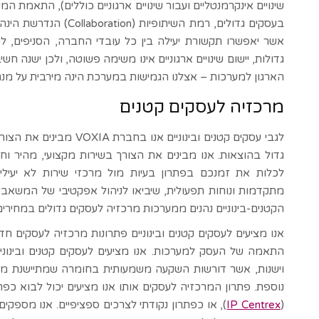
שינויים אינקרמנטליים ועבור שינויים ארגוניים כוללים), התאמת ה
בעסקים גדולים, רמת השיתו
אשר יאפשרו תקשורת יעילה בין כל עובדי החברה, הסניפים, ל
גדולות, יישום שינויים ארגוניים אינו משימה פשוטה, ולכן ישנ
הארגון למערכות – אצלנו הגמישות במערכת הינה מירבית על מנת
מרכזיה לעסקים קטנים
לגבי עסקים קטנים ובינוניים
גדול בהוצאות. אנו מבינים את הצורך בשירות מקצועי, מהיר 
לכלות את זמנכם בפתרון בעיות מול מרכזי שירות לא יעילים.
מתקדמות ונוחות תפעולית, שיביאו לניהול אפקטיבי של המשאבים
הקטנים-בינוניים נהנים ממערכות מרכזיה לעסקים גדולים במחירים
אנו מציעים לעסקים קטנים ובינוניים פתרונות מרכזיה לעסקים ח
התאמה של העסק למערכות. אנו מציעים לעסקים קטנים ובינונ
וישנות, אשר דורשות השקעה משמעותית בחומרה שמתיישנת מהר 
נוספת. פתרון המרכזיה לעסקים אותו אנו מציעים יכול לבוא כפת
(
IP Centrex
), או כפתרון נקודתי לצרכים ספציפיים. אנו מספקי