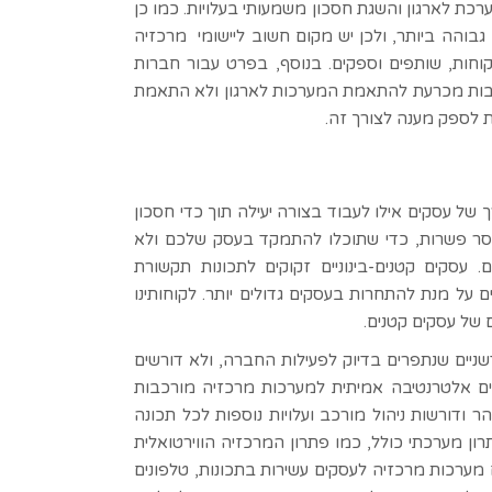
מערכת לארגון והשגת חסכון משמעותי בעלויות. כמו כן
פיות (Collaboration) הנדרשת הינה גבוהה ביותר, ולכן יש מקום חשוב ליישומי מרכזיה
קוחות, שותפים וספקים. בנוסף, בפרט עבור חברות
ה חשיבות מכרעת להתאמת המערכות לארגון ולא התאמת
 לספק מענה לצורך זה.
 אנו בחברת VOXIA מבינים את הצורך של עסקים אילו לעבוד בצורה יעילה תוך כדי חסכון
וחסר פשרות, כדי שתוכלו להתמקד בעסק שלכם ולא
 עסקים קטנים-בינוניים זקוקים לתכונות תקשורת
 על מנת להתחרות בעסקים גדולים יותר. לקוחותינו
 של עסקים קטנים.
דשניים שנתפרים בדיוק לפעילות החברה, ולא דורשים
יים אלטרנטיבה אמיתית למערכות מרכזיה מורכבות
ודורשות ניהול מורכב ועלויות נוספות לכל תכונה
רון מערכתי כולל, כמו פתרון המרכזיה הווירטואלית
ם מערכות מרכזיה לעסקים עשירות בתכונות, טלפונים