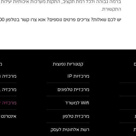
ברמה גבוהה ולכל רמת תקציב, התקנת מערכות איכותיות יעילות ו
התקשורת.
יש לכם שאלות? צריכים פרטים נוספים? אנא צרו קשר בטלפון 073-7175000 או באמצעות הטופס
ם
קטגוריות נפוצות
מ
מרכזיות IP
מרכזיה ו
מרכזיית טלפונים
מרכזיה ב
Wifi למשרד
מרכזיה ל
מרכזית טלפון
אינטרנט 
ת
רשת אלחוטית לעסק