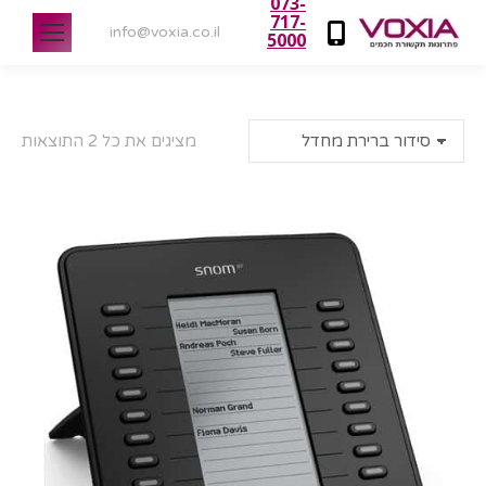
073-
717-
info@voxia.co.il
5000
מציגים את כל ⁦2⁩ התוצאות